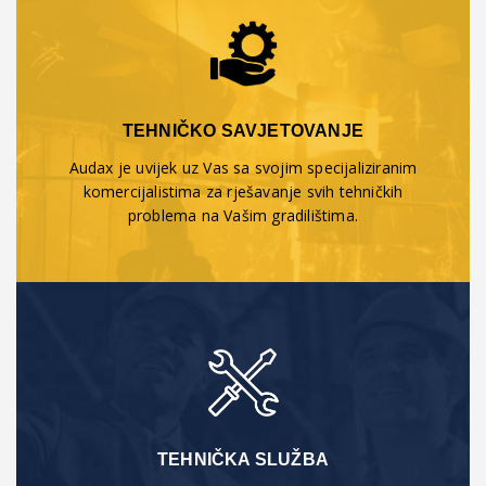
TEHNIČKO SAVJETOVANJE
Audax je uvijek uz Vas sa svojim specijaliziranim
komercijalistima za rješavanje svih tehničkih
problema na Vašim gradilištima.
TEHNIČKA SLUŽBA