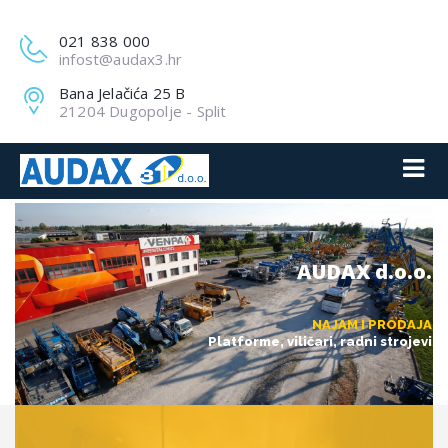
021 838 000
infost@audax3.hr
Bana Jelačića 25 B
21204 Dugopolje - Split
AUDAX d.o.o.
NAJAM I PRODAJA
Platforme, viličari, radni strojevi