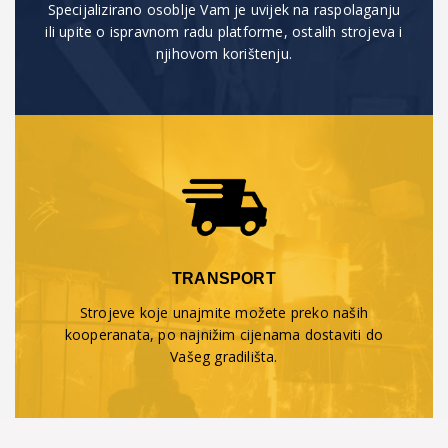
Specijalizirano osoblje Vam je uvijek na raspolaganju
ili upite o ispravnom radu platforme, ostalih strojeva i
njihovom korištenju.
TRANSPORT
Strojeve koje unajmite možete preko naših
kooperanata, po najnižim cijenama dostaviti do
Vašeg gradilišta.