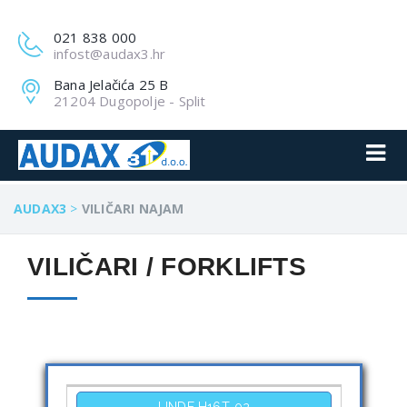
021 838 000
infost@audax3.hr
Bana Jelačića 25 B
21204 Dugopolje - Split
AUDAX3
>
VILIČARI NAJAM
VILIČARI / FORKLIFTS
LINDE H16T-02