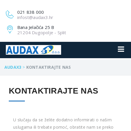
021 838 000
infost@audax3.hr
Bana Jelačića 25 B
21204 Dugopolje - Split
AUDAX3
>
KONTAKTIRAJTE NAS
KONTAKTIRAJTE NAS
U slučaju da se želite dodatno informirati o našim
uslugama ili trebate pomoć, obratite nam se preko