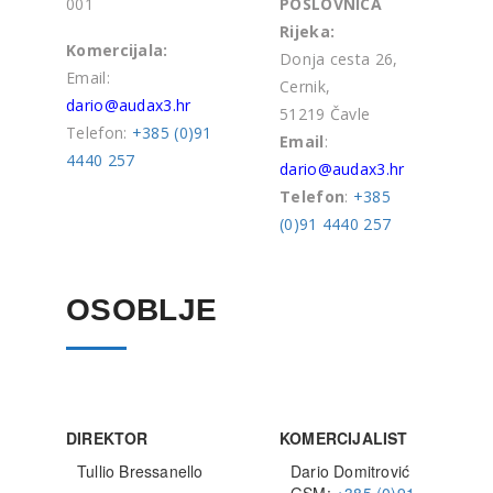
001
POSLOVNICA
Rijeka:
Komercijala:
Donja cesta 26,
Email:
Cernik,
dario@audax3.hr
51219 Čavle
Telefon:
+385 (0)91
Email
:
4440 257
dario@audax3.hr
Telefon
:
+385
(0)91 4440 257
OSOBLJE
DIREKTOR
KOMERCIJALIST
Tullio Bressanello
Dario Domitrović