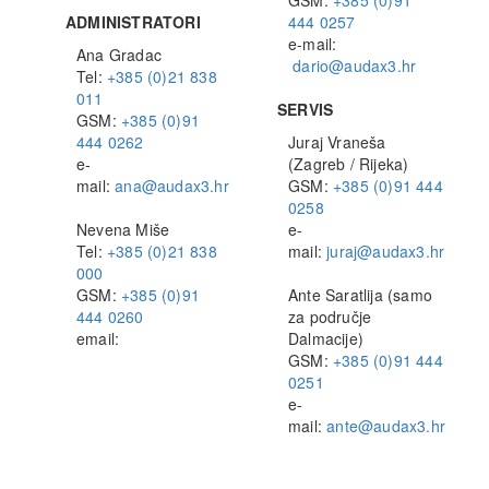
GSM:
+385 (0)91
ADMINISTRATORI
444 0257
e-mail:
Ana Gradac
dario@audax3.hr
Tel:
+385 (0)21 838
011
SERVIS
GSM:
+385 (0)91
444 0262
Juraj Vraneša
e-
(Zagreb / Rijeka)
mail:
ana@audax3.hr
GSM:
+385 (0)91 444
0258
Nevena Miše
e-
Tel:
+385 (0)21 838
mail:
juraj@audax3.hr
000
GSM:
+385 (0)91
Ante Saratlija (samo
444 0260
za područje
email:
Dalmacije)
infost@audax3.hr
GSM:
+385 (0)91 444
0251
e-
mail:
ante@audax3.hr